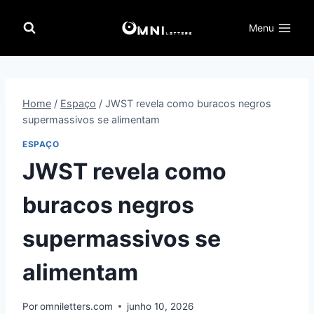
Pular
para
Menu
o
Conteúdo
Home
/
Espaço
/
JWST revela como buracos negros
supermassivos se alimentam
ESPAÇO
JWST revela como
buracos negros
supermassivos se
alimentam
Por
omniletters.com
junho 10, 2026