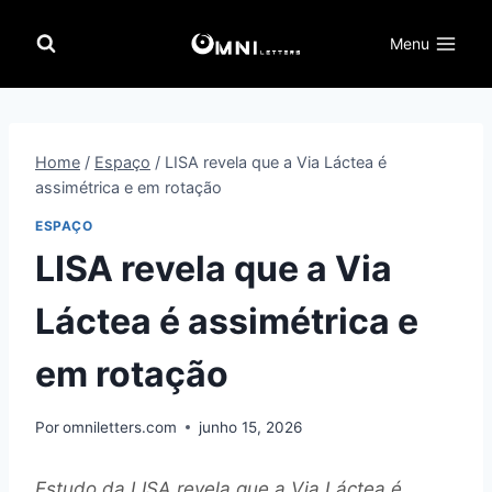
Pular
para
Menu
o
Conteúdo
Home
/
Espaço
/
LISA revela que a Via Láctea é
assimétrica e em rotação
ESPAÇO
LISA revela que a Via
Láctea é assimétrica e
em rotação
Por
omniletters.com
junho 15, 2026
Estudo da LISA revela que a Via Láctea é