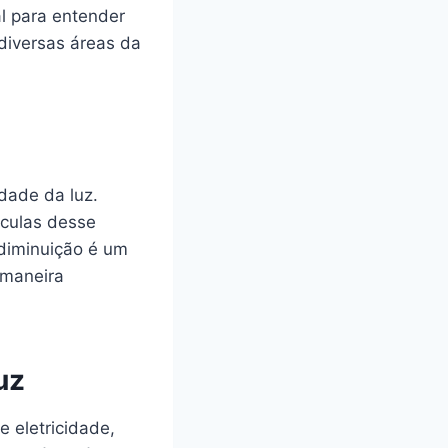
al para entender
diversas áreas da
dade da luz.
éculas desse
 diminuição é um
 maneira
uz
 eletricidade,