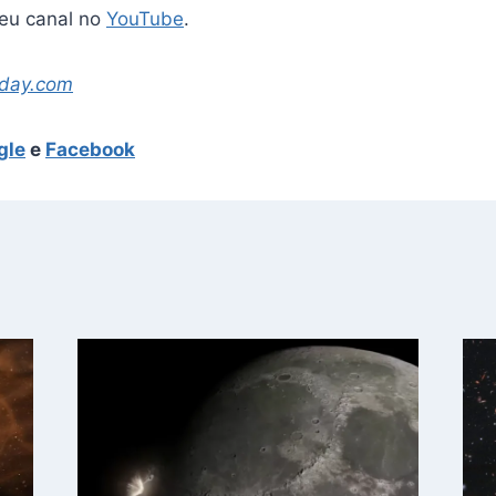
eu canal no
YouTube
.
oday.com
gle
e
Facebook