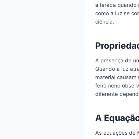
alterada quando 
como a luz se co
ciência.
Propriedad
A presença de uma
Quando a luz atr
material causam u
fenômeno observa
diferente depend
A Equação
As equações de M