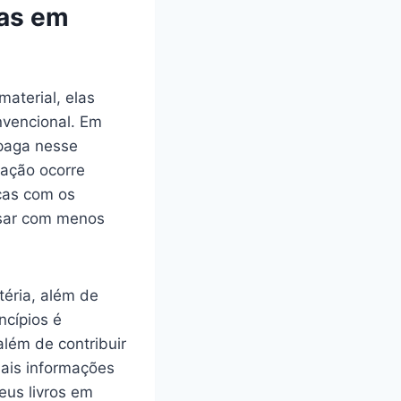
das em
aterial, elas
nvencional. Em
opaga nesse
uação ocorre
icas com os
ssar com menos
éria, além de
ncípios é
lém de contribuir
mais informações
seus livros em