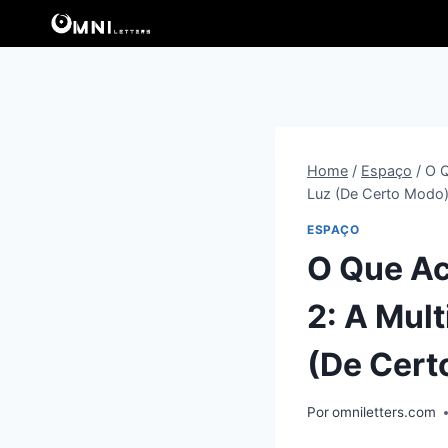
Pular
para
o
Conteúdo
Home
/
Espaço
/
O Q
Luz (De Certo Modo
ESPAÇO
O Que Ac
2: A Mul
(De Cert
Por
omniletters.com