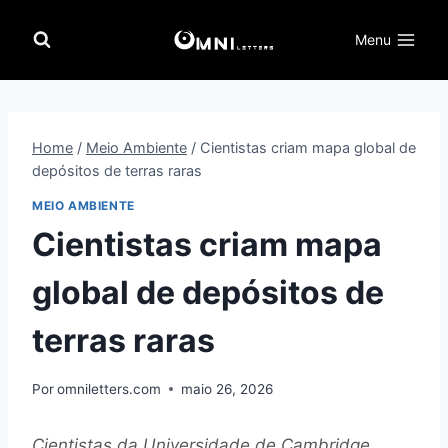
Pular
para
Menu
o
Conteúdo
Home
/
Meio Ambiente
/
Cientistas criam mapa global de
depósitos de terras raras
MEIO AMBIENTE
Cientistas criam mapa
global de depósitos de
terras raras
Por
omniletters.com
maio 26, 2026
Cientistas da Universidade de Cambridge