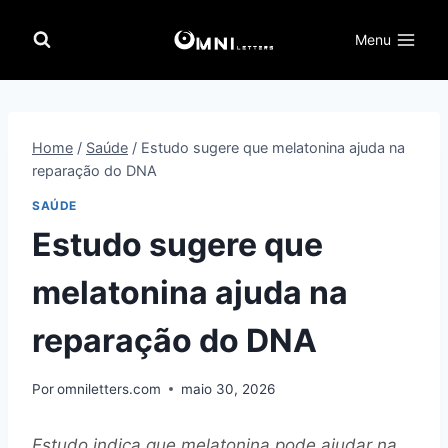
Pular
para
Menu
o
Conteúdo
Home
/
Saúde
/
Estudo sugere que melatonina ajuda na
reparação do DNA
SAÚDE
Estudo sugere que
melatonina ajuda na
reparação do DNA
Por
omniletters.com
maio 30, 2026
Estudo indica que melatonina pode ajudar na