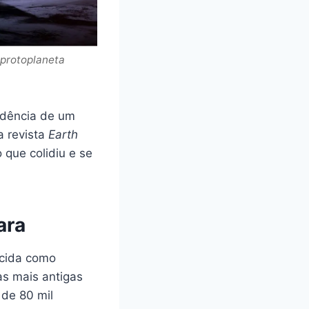
 protoplaneta
idência de um
a revista
Earth
 que colidiu e se
ara
ecida como
as mais antigas
 de 80 mil