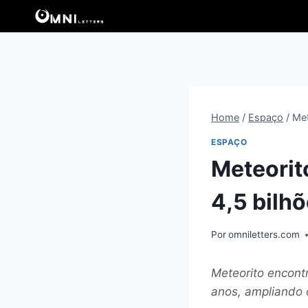
Pular
para
o
Conteúdo
Home
/
Espaço
/
Met
ESPAÇO
Meteorit
4,5 bilh
Por
omniletters.com
Meteorito encont
anos, ampliando 