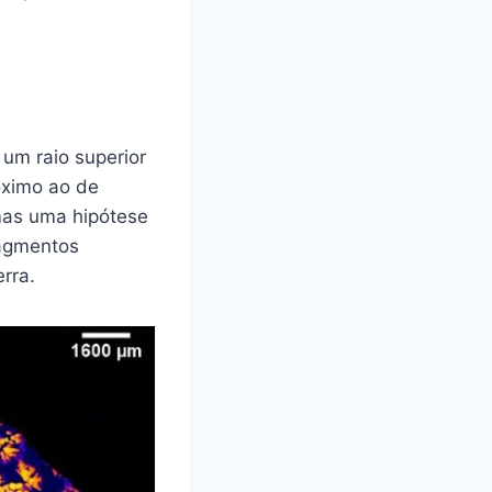
 um raio superior
óximo ao de
mas uma hipótese
ragmentos
rra.