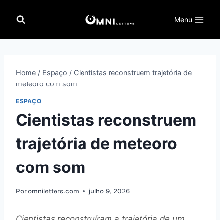
Pular
para
Menu
o
Conteúdo
Home
/
Espaço
/
Cientistas reconstruem trajetória de
meteoro com som
ESPAÇO
Cientistas reconstruem
trajetória de meteoro
com som
Por
omniletters.com
julho 9, 2026
Cientistas reconstruíram a trajetória de um