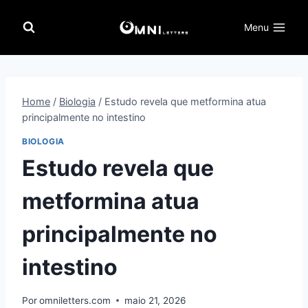
Pular
para
Menu
o
Conteúdo
Home
/
Biologia
/
Estudo revela que metformina atua
principalmente no intestino
BIOLOGIA
Estudo revela que
metformina atua
principalmente no
intestino
Por
omniletters.com
maio 21, 2026