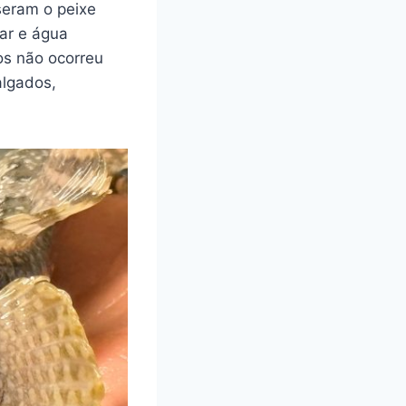
seram o peixe
mar e água
os não ocorreu
algados,