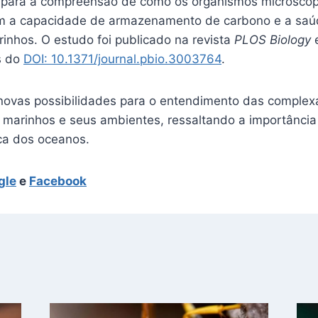
 para a compreensão de como os organismos microscóp
am a capacidade de armazenamento de carbono e a saú
inhos. O estudo foi publicado na revista
PLOS Biology
e
s do
DOI: 10.1371/journal.pbio.3003764
.
novas possibilidades para o entendimento das complex
 marinhos e seus ambientes, ressaltando a importância
ca dos oceanos.
gle
e
Facebook