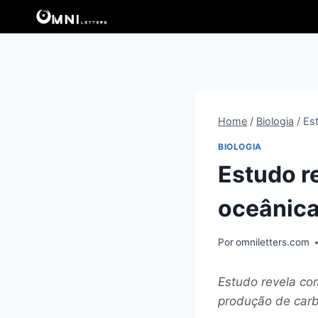
Pular
para
o
Conteúdo
Home
/
Biologia
/
Es
BIOLOGIA
Estudo r
oceânica
Por
omniletters.com
Estudo revela com
produção de carb