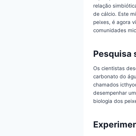
relação simbióti
de cálcio. Este m
peixes, é agora v
comunidades mic
Pesquisa 
Os cientistas des
carbonato do águ
chamados icthyoc
desempenhar um p
biologia dos peix
Experimen