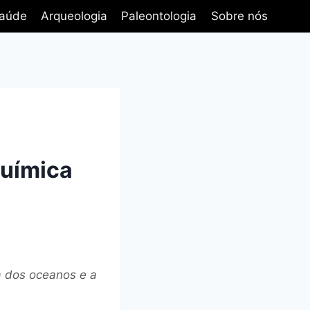
aúde
Arqueologia
Paleontologia
Sobre nós
química
a dos oceanos e a