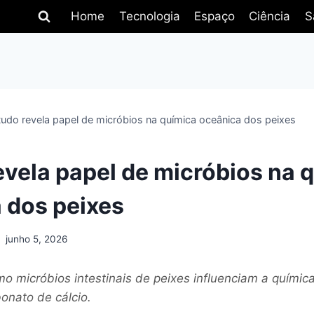
Home
Tecnologia
Espaço
Ciência
S
tudo revela papel de micróbios na química oceânica dos peixes
evela papel de micróbios na 
 dos peixes
junho 5, 2026
o micróbios intestinais de peixes influenciam a químic
onato de cálcio.