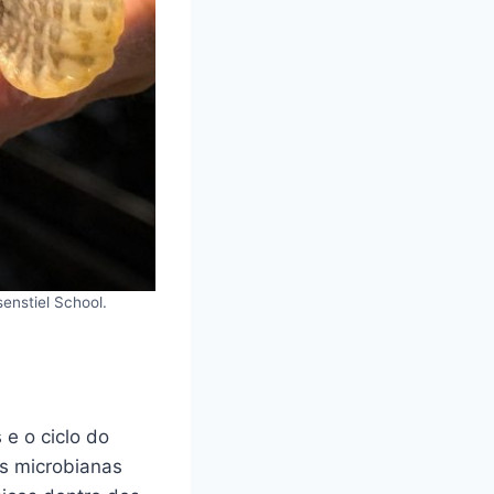
enstiel School.
e o ciclo do
es microbianas