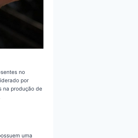
esentes no
liderado por
s na produção de
.
, possuem uma