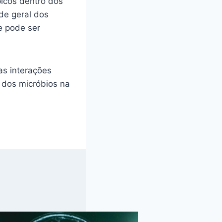
icos dentro dos
de geral dos
 pode ser
as interações
 dos micróbios na