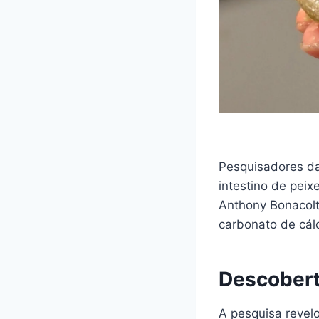
Pesquisadores da
intestino de peix
Anthony Bonacolt
carbonato de cálc
Descobert
A pesquisa revel