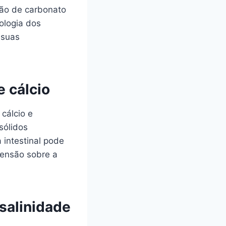
ção de carbonato
iologia dos
 suas
 cálcio
cálcio e
sólidos
 intestinal pode
eensão sobre a
salinidade