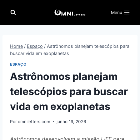
Pular
para
Menu
o
Conteúdo
Home
/
Espaço
/
Astrônomos planejam telescópios para
buscar vida em exoplanetas
ESPAÇO
Astrônomos planejam
telescópios para buscar
vida em exoplanetas
Por
omniletters.com
junho 19, 2026
Astrônomos desenvolvem a missão LIFE para