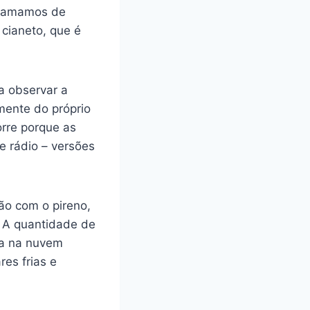
chamamos de
 cianeto, que é
a observar a
mente do próprio
orre porque as
 rádio – versões
ão com o pireno,
. A quantidade de
rta na nuvem
es frias e