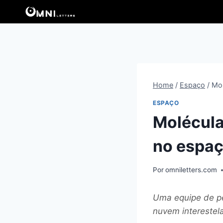
Pular
para
o
Conteúdo
Home
/
Espaço
/
Mol
ESPAÇO
Molécula
no espa
Por
omniletters.com
Uma equipe de p
nuvem interestela