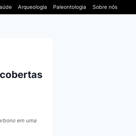
aúde
Arqueologia
Paleontologia
Sobre nós
scobertas
carbono em uma