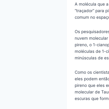
A molécula que a
“traçador” para p
comum no espaço 
Os pesquisadore
nuvem molecular 
pireno, o 1-ciano
moléculas de 1-c
minúsculas de est
Como os cientist
eles podem então
pireno que eles e
molecular de Taur
escuras que form