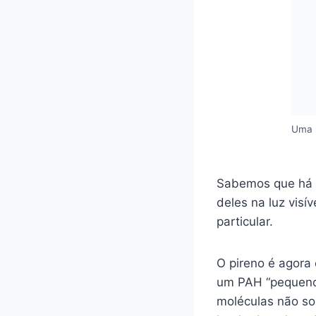
Uma m
Sabemos que há
deles na luz vis
particular.
O pireno é agora
um PAH “pequeno”
moléculas não so