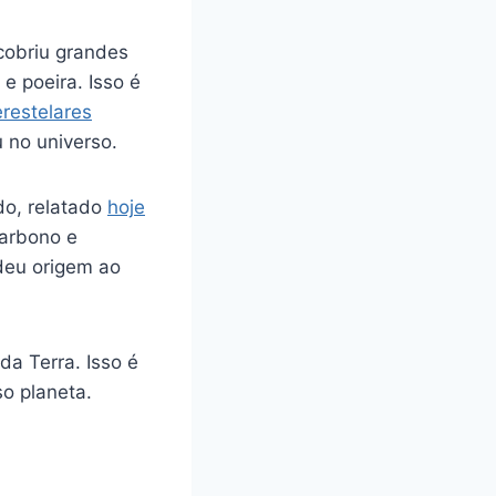
cobriu grandes
e poeira. Isso é
erestelares
 no universo.
do, relatado
hoje
carbono e
deu origem ao
a Terra. Isso é
o planeta.