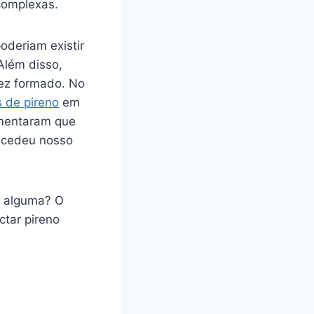
complexas.
oderiam existir
Além disso,
z formado. No
 de pireno
em
umentaram que
tecedeu nosso
ar alguma? O
ctar pireno