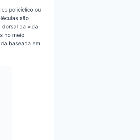
o policíclico ou
léculas são
 dorsal da vida
s no meio
vida baseada em