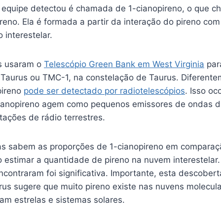
 equipe detectou é chamada de 1-cianopireno, o que 
ireno. Ela é formada a partir da interação do pireno com
interestelar.
s usaram o
Telescópio Green Bank em West Virginia
par
Taurus ou TMC-1, na constelação de Taurus. Diferente
pireno
pode ser detectado por radiotelescópios
. Isso oc
ianopireno agem como pequenos emissores de ondas de
ações de rádio terrestres.
as sabem as proporções de 1-cianopireno em comparaç
 estimar a quantidade de pireno na nuvem interestelar
ncontraram foi significativa. Importante, esta descobe
us sugere que muito pireno existe nas nuvens molecular
am estrelas e sistemas solares.