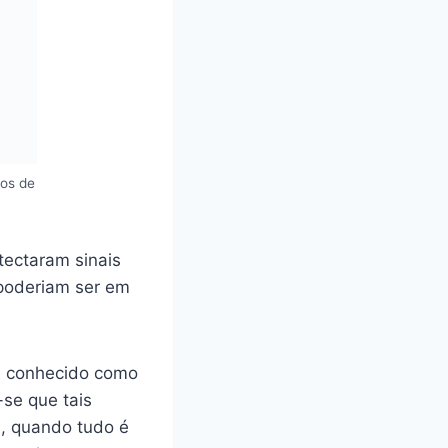
mos de
tectaram sinais
 poderiam ser em
é conhecido como
se que tais
s, quando tudo é