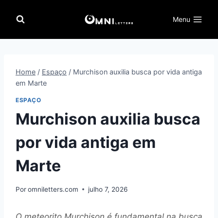
Pular
para
Menu
o
Conteúdo
Home
/
Espaço
/
Murchison auxilia busca por vida antiga
em Marte
ESPAÇO
Murchison auxilia busca
por vida antiga em
Marte
Por
omniletters.com
julho 7, 2026
O meteorito Murchison é fundamental na busca