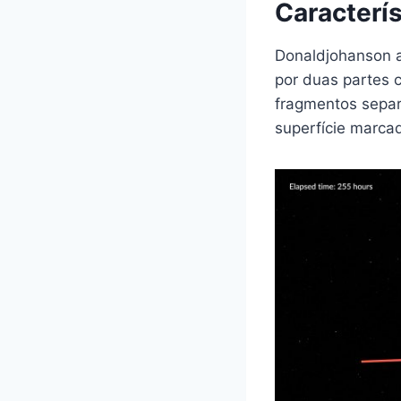
Caracterís
Donaldjohanson 
por duas partes 
fragmentos separ
superfície marcad