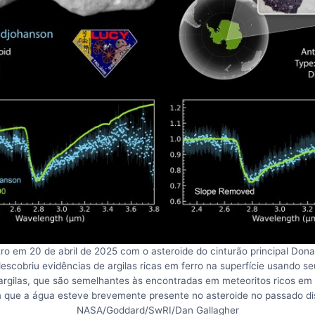
o em 20 de abril de 2025 com o asteroide do cinturão principal Don
scobriu evidências de argilas ricas em ferro na superfície usando s
 argilas, que são semelhantes às encontradas em meteoritos ricos e
 que a água esteve brevemente presente no asteroide no passado dis
NASA/Goddard/SwRI/Dan Gallagher