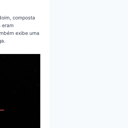
doim, composta
s eram
também exibe uma
ga.