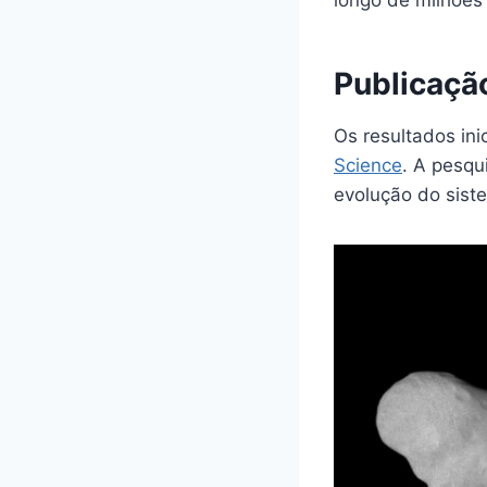
longo de milhões 
Publicação
Os resultados in
Science
. A pesqu
evolução do sist