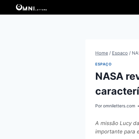
Pular
para
o
Conteúdo
Home
/
Espaço
/
NAS
ESPAÇO
NASA rev
caracter
Por
omniletters.com
A missão Lucy da
importante para e