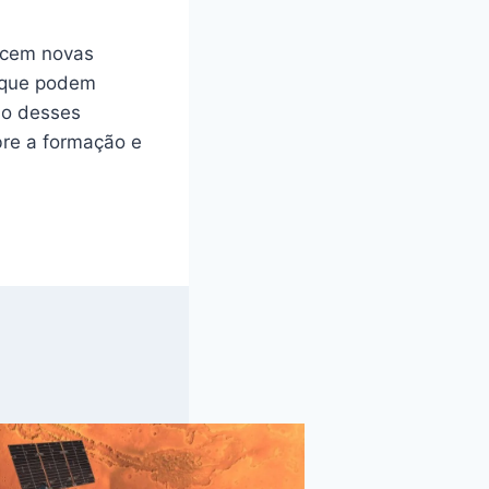
ecem novas
s que podem
uo desses
bre a formação e