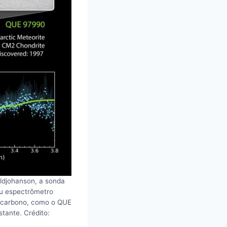
aldjohanson, a sonda
eu espectrômetro
m carbono, como o QUE
tante. Crédito: