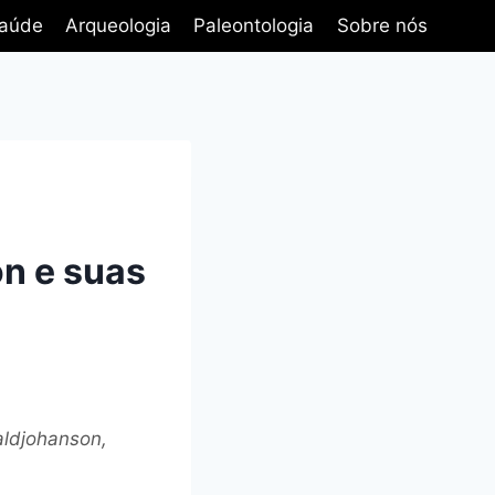
aúde
Arqueologia
Paleontologia
Sobre nós
n e suas
aldjohanson,