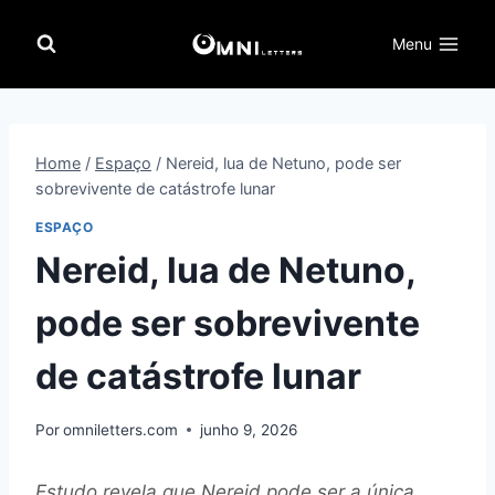
Pular
para
Menu
o
Conteúdo
Home
/
Espaço
/
Nereid, lua de Netuno, pode ser
sobrevivente de catástrofe lunar
ESPAÇO
Nereid, lua de Netuno,
pode ser sobrevivente
de catástrofe lunar
Por
omniletters.com
junho 9, 2026
Estudo revela que Nereid pode ser a única