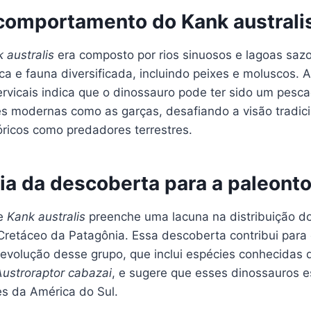
 comportamento do Kank australi
 australis
era composto por rios sinuosos e lagoas sazo
a e fauna diversificada, incluindo peixes e moluscos. A
rvicais indica que o dinossauro pode ter sido um pesca
s modernas como as garças, desafiando a visão tradici
óricos como predadores terrestres.
ia da descoberta para a paleonto
de
Kank australis
preenche uma lacuna na distribuição d
Cretáceo da Patagônia. Essa descoberta contribui para
 evolução desse grupo, que inclui espécies conhecidas 
Austroraptor cabazai
, e sugere que esses dinossauros 
es da América do Sul.