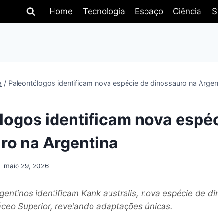
Home
Tecnologia
Espaço
Ciência
S
a
/
Paleontólogos identificam nova espécie de dinossauro na Argen
logos identificam nova espé
ro na Argentina
maio 29, 2026
gentinos identificam Kank australis, nova espécie de d
áceo Superior, revelando adaptações únicas.