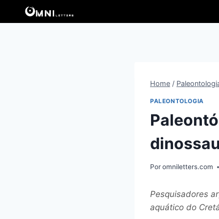
Pular
para
o
Conteúdo
Home
/
Paleontologi
PALEONTOLOGIA
Paleontó
dinossau
Por
omniletters.com
Pesquisadores ar
aquático do Cret