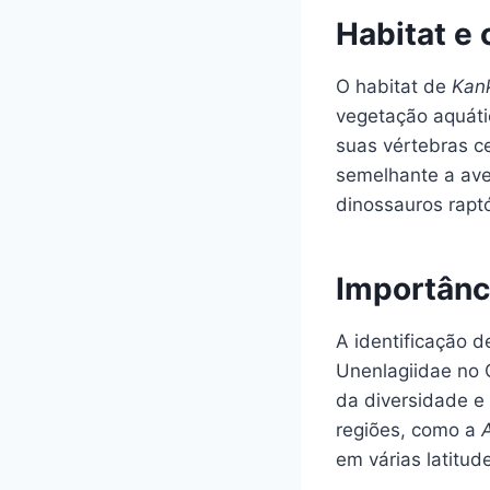
Habitat e
O habitat de
Kank
vegetação aquátic
suas vértebras ce
semelhante a ave
dinossauros rapt
Importânc
A identificação 
Unenlagiidae no 
da diversidade e
regiões, como a
em várias latitud