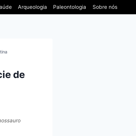
aúde
Arqueologia
Paleontologia
Sobre nós
tina
cie de
inossauro