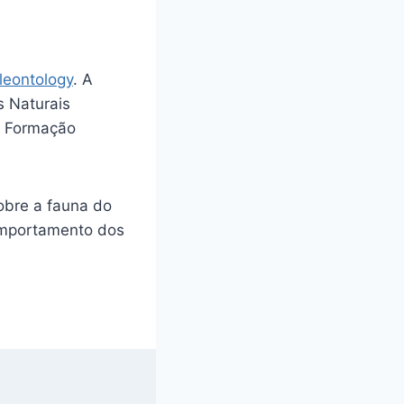
leontology
. A
s Naturais
a Formação
obre a fauna do
omportamento dos