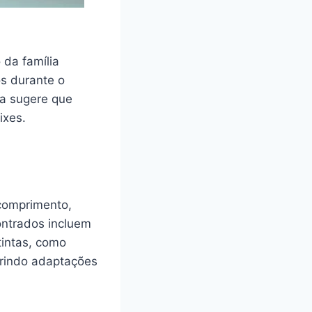
da família
s durante o
ta sugere que
ixes.
comprimento,
ontrados incluem
tintas, como
erindo adaptações