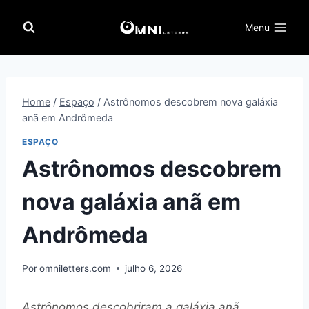
Pular
para
Menu
o
Conteúdo
Home
/
Espaço
/
Astrônomos descobrem nova galáxia
anã em Andrômeda
ESPAÇO
Astrônomos descobrem
nova galáxia anã em
Andrômeda
Por
omniletters.com
julho 6, 2026
Astrônomos descobriram a galáxia anã