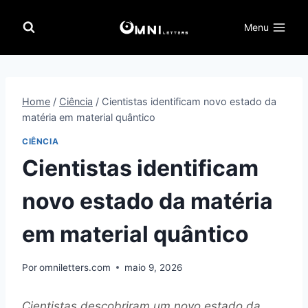
Pular
para
Menu
o
Conteúdo
Home
/
Ciência
/
Cientistas identificam novo estado da
matéria em material quântico
CIÊNCIA
Cientistas identificam
novo estado da matéria
em material quântico
Por
omniletters.com
maio 9, 2026
Cientistas descobriram um novo estado da