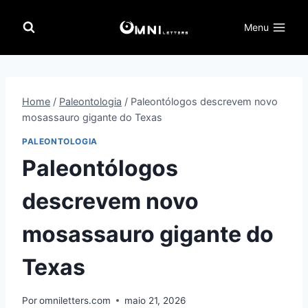
Pular
para
Menu
o
Conteúdo
Home
/
Paleontologia
/
Paleontólogos descrevem novo
mosassauro gigante do Texas
PALEONTOLOGIA
Paleontólogos
descrevem novo
mosassauro gigante do
Texas
Por
omniletters.com
maio 21, 2026