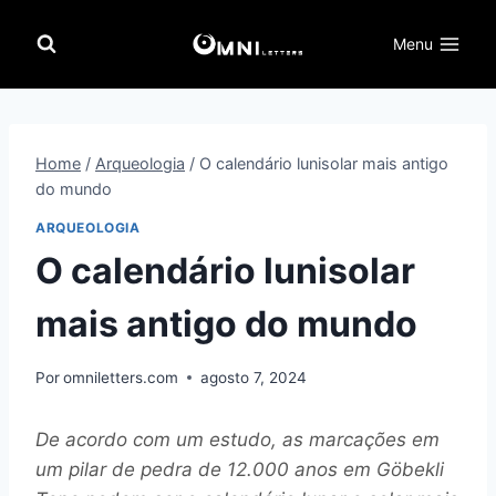
Pular
para
Menu
o
Conteúdo
Home
/
Arqueologia
/
O calendário lunisolar mais antigo
do mundo
ARQUEOLOGIA
O calendário lunisolar
mais antigo do mundo
Por
omniletters.com
agosto 7, 2024
De acordo com um estudo, as marcações em
um pilar de pedra de 12.000 anos em Göbekli