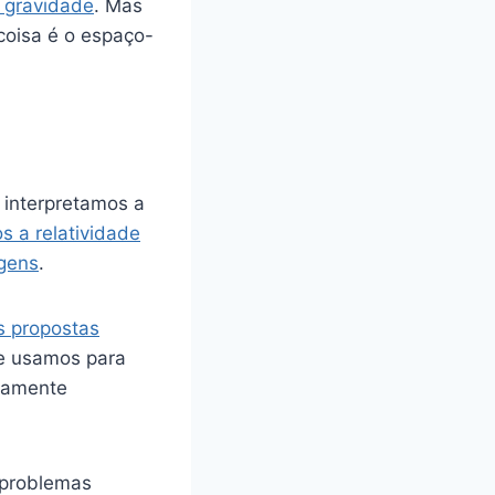
 gravidade
. Mas
coisa é o espaço-
 interpretamos a
 a relatividade
igens
.
s propostas
e usamos para
damente
s problemas