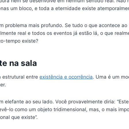
dura nem se desenvolve em nenhum sentido real. Não h
as um bloco, e toda a eternidade existe atemporalmen
um problema mais profundo. Se tudo o que acontece ao
lmente real e todos os eventos já estão lá, o que realme
ço-tempo existe?
te na sala
 estrutural entre
existência e ocorrência
. Uma é um mod
er.
 elefante ao seu lado. Você provavelmente diria: “Este 
vê-lo como um objeto tridimensional, mas, o mais impo
onal que existe”.