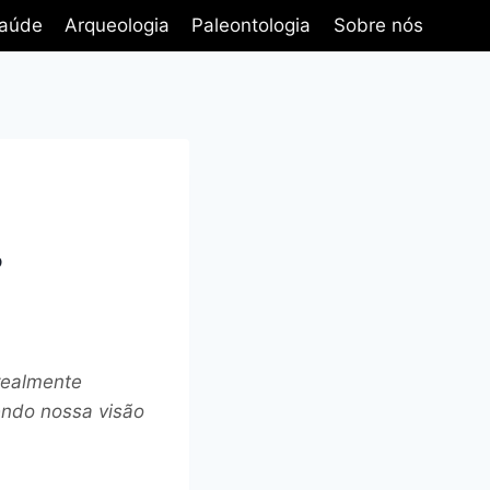
aúde
Arqueologia
Paleontologia
Sobre nós
?
realmente
endo nossa visão