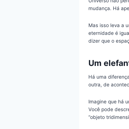
Universo não per
mudança. Há apen
Mas isso leva a 
eternidade é igua
dizer que o espa
Um elefan
Há uma diferença
outra, de acontec
Imagine que há um
Você pode descre
“objeto tridimensi