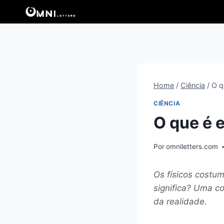
Pular
para
o
Conteúdo
Home
/
Ciência
/
O q
CIÊNCIA
O que é 
Por
omniletters.com
Os físicos costu
significa? Uma co
da realidade.