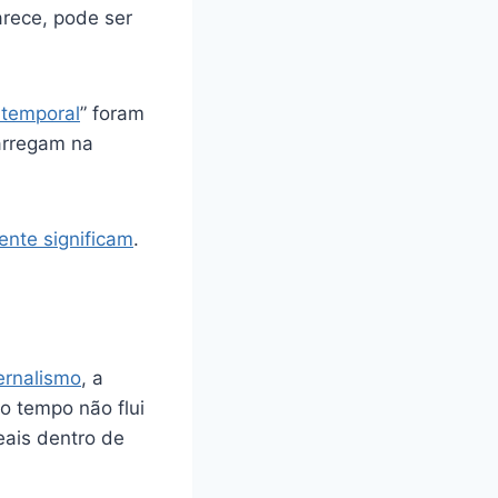
parece, pode ser
temporal
” foram
arregam na
ente significam
.
ernalismo
, a
 o tempo não flui
ais dentro de