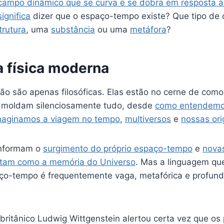
campo dinâmico que se curva e se dobra em resposta à
ignifica
dizer que o espaço-tempo existe? Que tipo de 
trutura
, uma
substância
ou uma
metáfora
?
a física moderna
ão são apenas filosóficas. Elas estão no cerne de como
e moldam silenciosamente tudo, desde
como entendemos
aginamos a viagem no tempo
,
multiversos
e
nossas or
informam o
surgimento do próprio espaço-tempo
e
nova
ratam como a memória do Universo
. Mas a linguagem qu
ço-tempo é frequentemente vaga, metafórica e profun
-britânico Ludwig Wittgenstein alertou certa vez que o