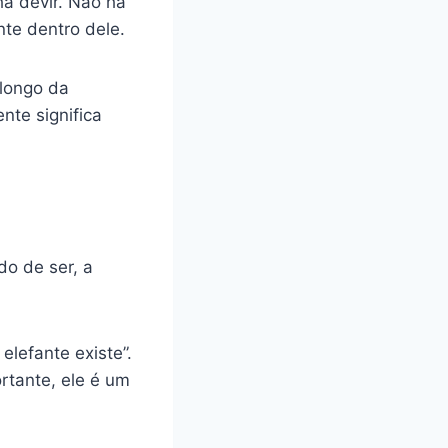
á devir. Não há
te dentro dele.
 longo da
nte significa
o de ser, a
elefante existe”.
rtante, ele é um