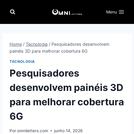
Pular
para
Menu
o
Conteúdo
Home
/
Tecnologia
/
Pesquisadores desenvolvem
painéis 3D para melhorar cobertura 6G
TECNOLOGIA
Pesquisadores
desenvolvem painéis 3D
para melhorar cobertura
6G
Por
omniletters.com
junho 14, 2026