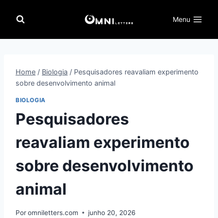
Pular
para
Menu
o
Conteúdo
Home
/
Biologia
/
Pesquisadores reavaliam experimento
sobre desenvolvimento animal
BIOLOGIA
Pesquisadores
reavaliam experimento
sobre desenvolvimento
animal
Por
omniletters.com
junho 20, 2026