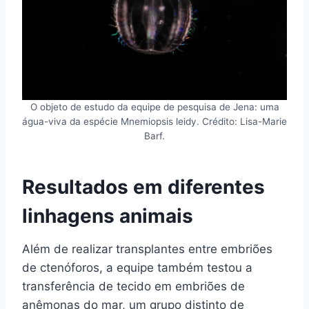
O objeto de estudo da equipe de pesquisa de Jena: uma
água-viva da espécie Mnemiopsis leidy. Crédito: Lisa-Marie
Barf.
Resultados em diferentes
linhagens animais
Além de realizar transplantes entre embriões
de ctenóforos, a equipe também testou a
transferência de tecido em embriões de
anêmonas do mar, um grupo distinto de