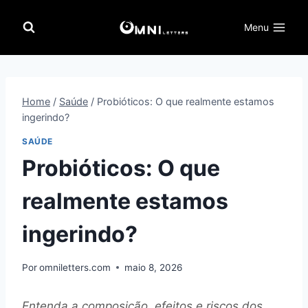
Pular
para
Menu
o
Conteúdo
Home
/
Saúde
/
Probióticos: O que realmente estamos
ingerindo?
SAÚDE
Probióticos: O que
realmente estamos
ingerindo?
Por
omniletters.com
maio 8, 2026
Entenda a composição, efeitos e riscos dos