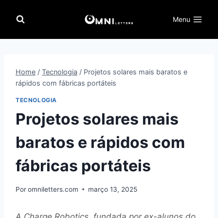
Pular
para
Menu
o
Conteúdo
Home
/
Tecnologia
/
Projetos solares mais baratos e
rápidos com fábricas portáteis
TECNOLOGIA
Projetos solares mais
baratos e rápidos com
fábricas portáteis
Por
omniletters.com
março 13, 2025
A Charge Robotics, fundada por ex-alunos do