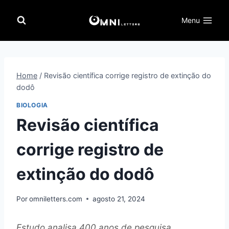
Pular
para
Menu
o
Conteúdo
Home
/
Revisão científica corrige registro de extinção do
dodô
BIOLOGIA
Revisão científica
corrige registro de
extinção do dodô
Por
omniletters.com
agosto 21, 2024
Estudo analisa 400 anos de pesquisa,