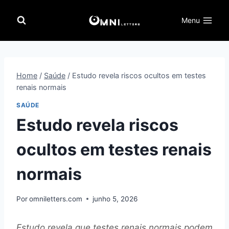
Pular
para
Menu
o
Conteúdo
Home
/
Saúde
/
Estudo revela riscos ocultos em testes
renais normais
SAÚDE
Estudo revela riscos
ocultos em testes renais
normais
Por
omniletters.com
junho 5, 2026
Estudo revela que testes renais normais podem