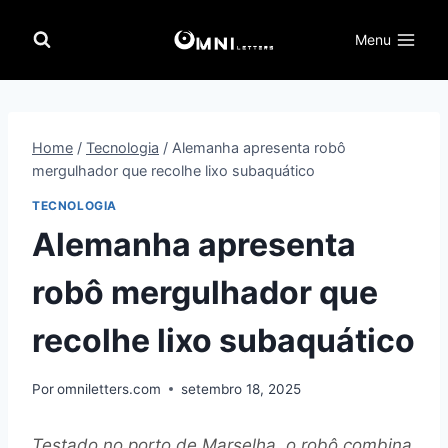
Pular
para
Menu
o
Conteúdo
Home
/
Tecnologia
/
Alemanha apresenta robô
mergulhador que recolhe lixo subaquático
TECNOLOGIA
Alemanha apresenta
robô mergulhador que
recolhe lixo subaquático
Por
omniletters.com
setembro 18, 2025
Testado no porto de Marselha, o robô combina