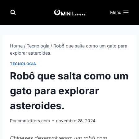
Pular
para
Menu
o
Conteúdo
Home
/
Tecnologia
/
Robô que salta como um gato para
explorar asteroides.
TECNOLOGIA
Robô que salta como um
gato para explorar
asteroides.
Por
omniletters.com
novembro 28, 2024
Chineses desenvolveram um robô com