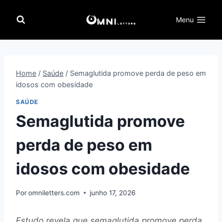
Pular
para
Menu
o
Conteúdo
Home
/
Saúde
/
Semaglutida promove perda de peso em
idosos com obesidade
SAÚDE
Semaglutida promove
perda de peso em
idosos com obesidade
Por
omniletters.com
junho 17, 2026
Estudo revela que semaglutida promove perda