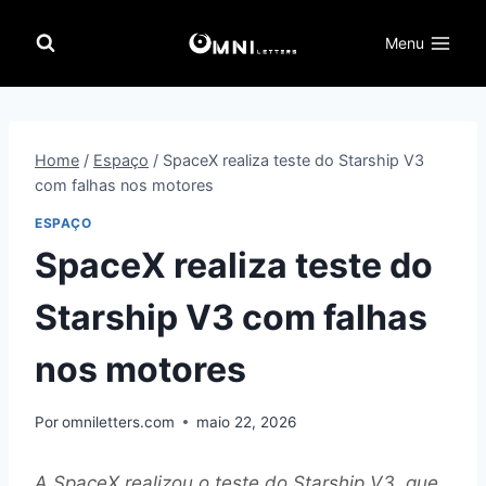
Pular
para
Menu
o
Conteúdo
Home
/
Espaço
/
SpaceX realiza teste do Starship V3
com falhas nos motores
ESPAÇO
SpaceX realiza teste do
Starship V3 com falhas
nos motores
Por
omniletters.com
maio 22, 2026
A SpaceX realizou o teste do Starship V3, que