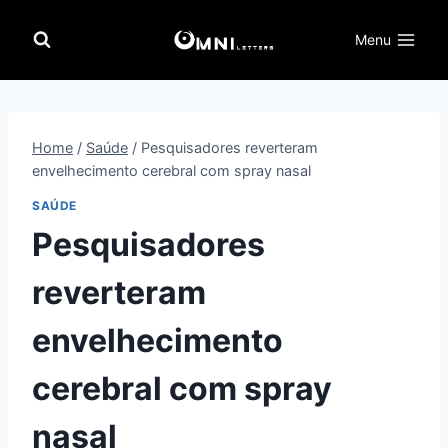
Pular
para
Menu
o
Conteúdo
Home
/
Saúde
/
Pesquisadores reverteram
envelhecimento cerebral com spray nasal
SAÚDE
Pesquisadores
reverteram
envelhecimento
cerebral com spray
nasal