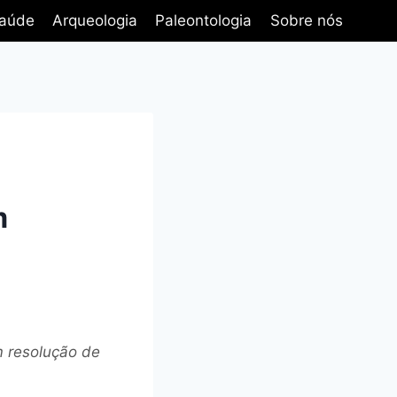
aúde
Arqueologia
Paleontologia
Sobre nós
m
m resolução de