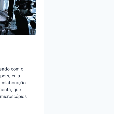
ureado com o
pers, cuja
A colaboração
menta, que
 microscópios