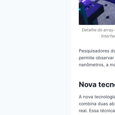
Detalhe do array
Interfe
Pesquisadores da
permite observar
nanômetros, a ma
Nova tecn
A nova tecnologi
combina duas abo
real. Essa técnic