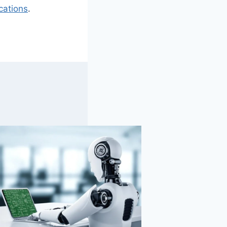
cations
.