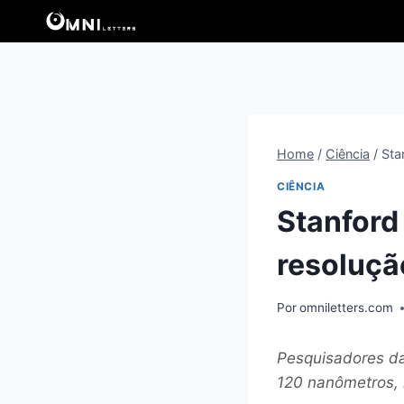
Pular
para
o
Conteúdo
Home
/
Ciência
/
Sta
CIÊNCIA
Stanford
resoluçã
Por
omniletters.com
Pesquisadores da
120 nanômetros, 