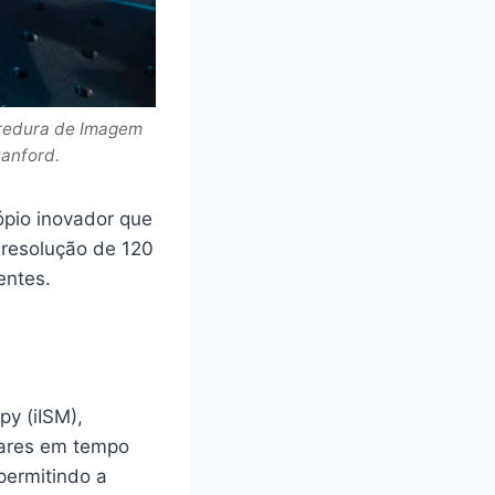
rredura de Imagem
tanford.
pio inovador que
 resolução de 120
entes.
y (iISM),
lares em tempo
 permitindo a