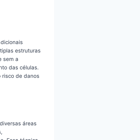
dicionais
iplas estruturas
e sem a
to das células.
 risco de danos
diversas áreas
,