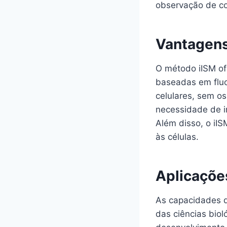
observação de c
Vantagens
O método iISM ofe
baseadas em fluo
celulares, sem o
necessidade de i
Além disso, o iI
às células.
Aplicaçõe
As capacidades d
das ciências bio