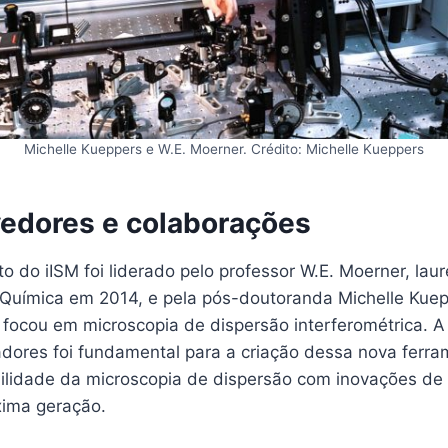
Michelle Kueppers e W.E. Moerner. Crédito: Michelle Kueppers
edores e colaborações
o do iISM foi liderado pelo professor W.E. Moerner, la
Química em 2014, e pela pós-doutoranda Michelle Kuep
r focou em microscopia de dispersão interferométrica. 
adores foi fundamental para a criação dessa nova ferra
ilidade da microscopia de dispersão com inovações de
xima geração.