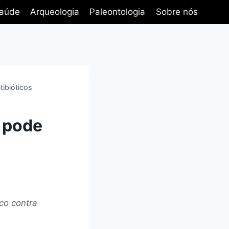
aúde
Arqueologia
Paleontologia
Sobre nós
ibióticos
 pode
co contra