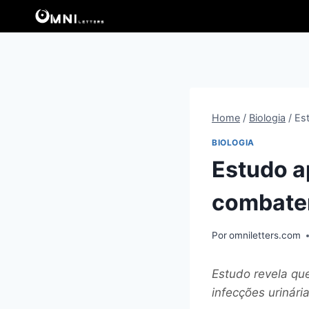
Pular
para
o
Conteúdo
Home
/
Biologia
/
Est
BIOLOGIA
Estudo a
combater
Por
omniletters.com
Estudo revela que
infecções urinária