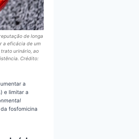
reputação de longa
r a eficácia de um
rato urinário, ao
stência. Crédito:
aumentar a
 e limitar a
onmental
 da fosfomicina