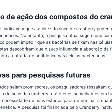
 de ação dos compostos do cra
es indicavam que a acidez do suco de cranberry poderia
 benéficos. No entanto, a pesquisa atual sugere que co
co podem impedir que as bactérias se fixem nas células
tistas descobriram que o suco influencia a absorção da 
tando a entrada do antibiótico nas células bacterianas.
vas para pesquisas futuras
ados sejam promissores, os pesquisadores ressaltam q
o de suco de cranberry terá efeitos semelhantes em h
 a necessidade de mais estudos para determinar a quan
enéfica. A pesquisa foi financiada pelo Cranberry Instit