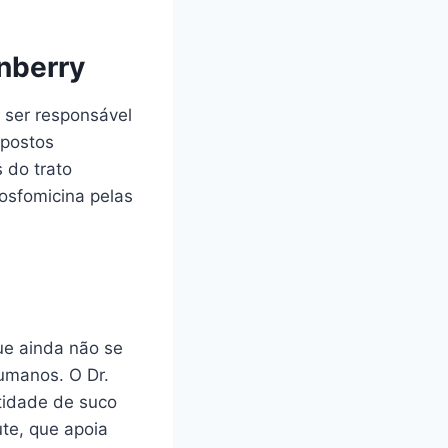
nberry
 ser responsável
mpostos
 do trato
fosfomicina pelas
ue ainda não se
umanos. O Dr.
tidade de suco
ute, que apoia