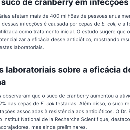
 suco de cranberry em infecções 
nárias afetam mais de 400 milhões de pessoas anualme
 dessas infecções é causada por cepas de
E. coli
, e a 
tilizada como tratamento inicial. O estudo sugere que 
tencializar a eficácia desse antibiótico, mostrando res
stes laboratoriais.
 laboratoriais sobre a eficácia d
na
 observaram que o suco de cranberry aumentou a ativ
72% das cepas de
E. coli
testadas. Além disso, o suco re
ações associadas à resistência aos antibióticos. O Dr. E
o Institut National de la Recherche Scientifique, destac
ncorajadores, mas ainda preliminares.