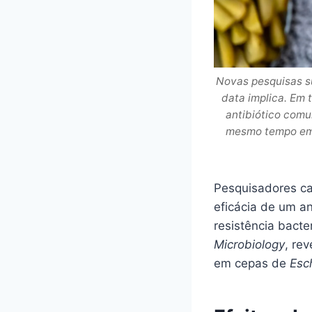
Novas pesquisas s
data implica. Em 
antibiótico comu
mesmo tempo em q
Pesquisadores c
eficácia de um an
resistência bacte
Microbiology
, re
em cepas de
Esch