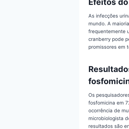
Efeitos do
As infecções uri
mundo. A maioria
frequentemente u
cranberry pode po
promissores em te
Resultados
fosfomici
Os pesquisadores
fosfomicina em 
ocorrência de mut
microbiologista d
resultados são e