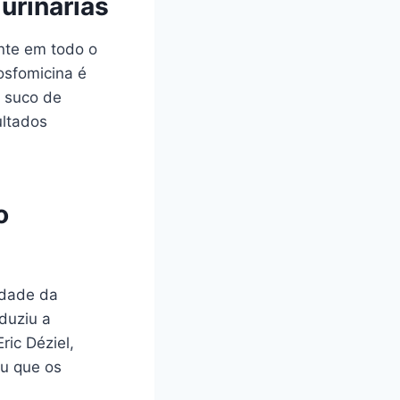
urinárias
nte em todo o
fosfomicina é
o suco de
ultados
o
idade da
duziu a
ric Déziel,
ou que os