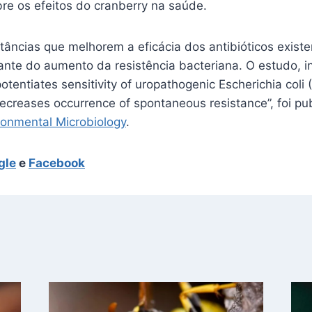
re os efeitos do cranberry na saúde.
âncias que melhorem a eficácia dos antibióticos existen
nte do aumento da resistência bacteriana. O estudo, in
potentiates sensitivity of uropathogenic Escherichia coli 
ecreases occurrence of spontaneous resistance”, foi pu
ronmental Microbiology
.
gle
e
Facebook