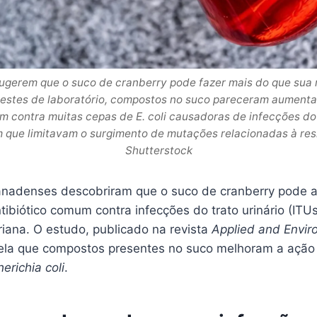
ugerem que o suco de cranberry pode fazer mais do que sua 
testes de laboratório, compostos no suco pareceram aumenta
m contra muitas cepas de E. coli causadoras de infecções do t
ue limitavam o surgimento de mutações relacionadas à resi
Shutterstock
anadenses descobriram que o suco de cranberry pode 
tibiótico comum contra infecções do trato urinário (ITUs)
riana. O estudo, publicado na revista
Applied and Envir
vela que compostos presentes no suco melhoram a ação
erichia coli
.