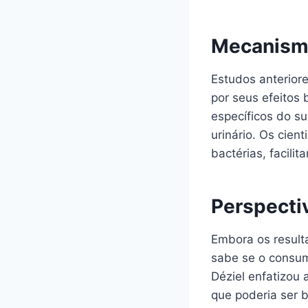
Mecanismo
Estudos anterior
por seus efeitos
específicos do su
urinário. Os cien
bactérias, facili
Perspecti
Embora os result
sabe se o consum
Déziel enfatizou
que poderia ser b