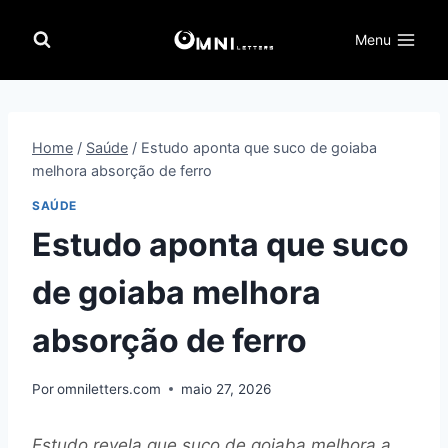
Pular
para
Menu
o
Conteúdo
Home
/
Saúde
/
Estudo aponta que suco de goiaba
melhora absorção de ferro
SAÚDE
Estudo aponta que suco
de goiaba melhora
absorção de ferro
Por
omniletters.com
maio 27, 2026
Estudo revela que suco de goiaba melhora a