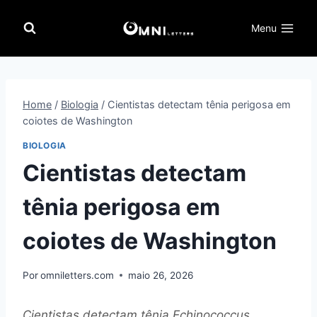
Pular
para
Menu
o
Conteúdo
Home
/
Biologia
/
Cientistas detectam tênia perigosa em
coiotes de Washington
BIOLOGIA
Cientistas detectam
tênia perigosa em
coiotes de Washington
Por
omniletters.com
maio 26, 2026
Cientistas detectam tênia Echinococcus