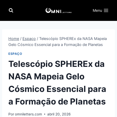
Pular
para
Menu
o
Conteúdo
Home
/
Espaço
/
Telescópio SPHEREx da NASA Mapeia
Gelo Cósmico Essencial para a Formação de Planetas
ESPAÇO
Telescópio SPHEREx da
NASA Mapeia Gelo
Cósmico Essencial para
a Formação de Planetas
Por
omniletters.com
abril 20, 2026