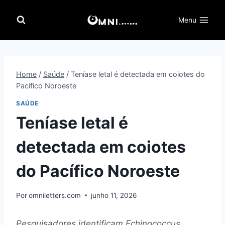
Pular
para
Menu
o
Conteúdo
Home
/
Saúde
/
Teníase letal é detectada em coiotes do
Pacífico Noroeste
SAÚDE
Teníase letal é
detectada em coiotes
do Pacífico Noroeste
Por
omniletters.com
junho 11, 2026
Pesquisadores identificam Echinococcus