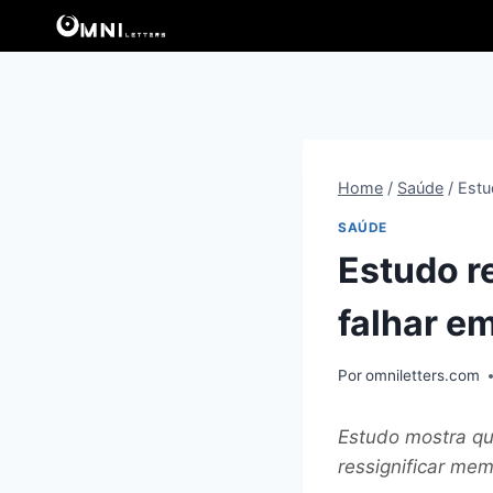
Pular
para
o
Conteúdo
Home
/
Saúde
/
Estu
SAÚDE
Estudo r
falhar e
Por
omniletters.com
Estudo mostra qu
ressignificar mem