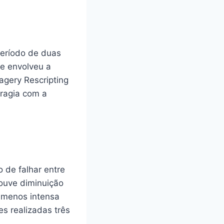
período de duas
ue envolveu a
gery Rescripting
eragia com a
 de falhar entre
houve diminuição
a menos intensa
s realizadas três