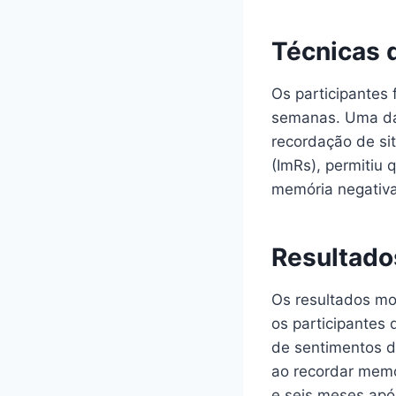
Técnicas 
Os participantes
semanas. Uma das
recordação de si
(ImRs), permitiu 
memória negativa,
Resultado
Os resultados mo
os participantes 
de sentimentos d
ao recordar memór
e seis meses apó