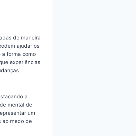
iadas de maneira
 podem ajudar os
do a forma como
 que experiências
udanças
estacando a
úde mental de
representar um
os ao medo de