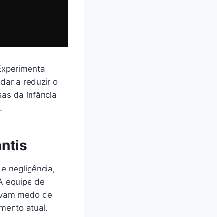
Experimental
ar a reduzir o
as da infância
.
ntis
 e negligência,
 A equipe de
tavam medo de
mento atual.