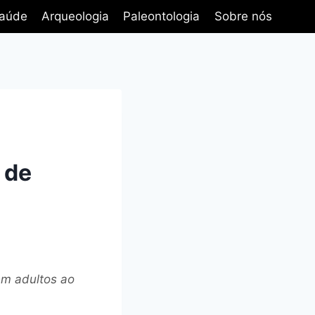
aúde
Arqueologia
Paleontologia
Sobre nós
 de
em adultos ao