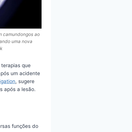
em camundongos ao
acando uma nova
ck
 terapias que
após um acidente
igation
, sugere
s após a lesão.
ersas funções do