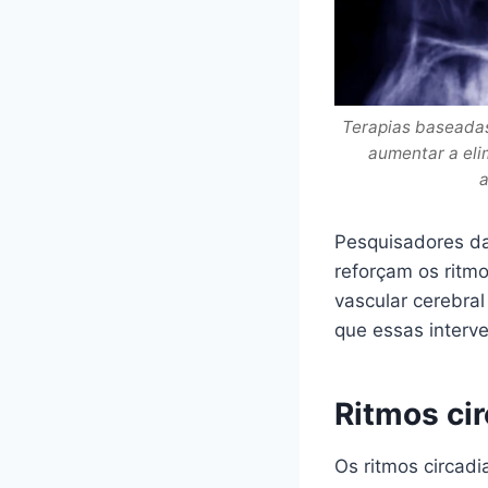
Terapias baseada
aumentar a eli
a
Pesquisadores da
reforçam os ritm
vascular cerebra
que essas interv
Ritmos ci
Os ritmos circadi