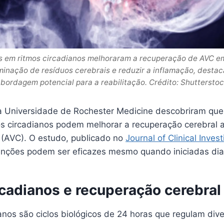
s em ritmos circadianos melhoraram a recuperação de AVC 
minação de resíduos cerebrais e reduzir a inflamação, dest
bordagem potencial para a reabilitação. Crédito: Shuttersto
 Universidade de Rochester Medicine descobriram que
os circadianos podem melhorar a recuperação cerebral 
l (AVC). O estudo, publicado no
Journal of Clinical Invest
enções podem ser eficazes mesmo quando iniciadas dia
rcadianos e recuperação cerebral
anos são ciclos biológicos de 24 horas que regulam div