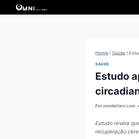
Pular
para
o
Conteúdo
Home
/
Saúde
/
Estu
SAÚDE
Estudo a
circadia
Por
omniletters.com
Estudo revela qu
recuperação cere