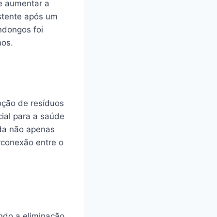
de aumentar a
istente após um
ndongos foi
mos.
oção de resíduos
cial para a saúde
ada não apenas
rconexão entre o
ando a eliminação