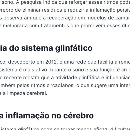
o sono. A pesquisa indica que reforçar esses ritmos po
rebro de eliminar resíduos e reduzir a inflamação pers
as observaram que a recuperação em modelos de camu
te melhorada com tratamentos que promovem esses rit
a do sistema glinfático
ico, descoberto em 2012, é uma rede que facilita a rem
sistema é mais ativo durante o sono e sua função é cru
o recente mostra que a atividade glinfática é influenci
ambém pelos ritmos circadianos, o que sugere uma inte
e a limpeza cerebral.
a inflamação no cérebro
stema glinfático pode se tornar menos eficaz, dificult