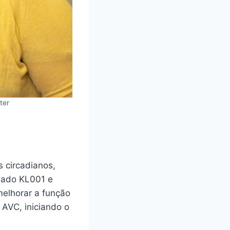
ter
 circadianos,
mado KL001 e
melhorar a função
AVC, iniciando o