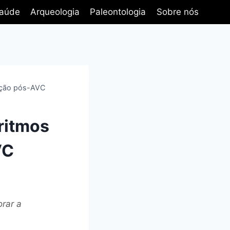
aúde
Arqueologia
Paleontologia
Sobre nós
ração pós-AVC
ritmos
VC
rar a