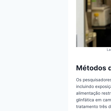
La
Métodos d
Os pesquisadores
incluindo exposi
alimentação rest
glinfática em ca
tratamento três d