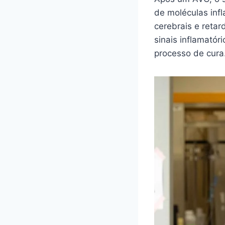
de moléculas inf
cerebrais e retar
sinais inflamatór
processo de cura