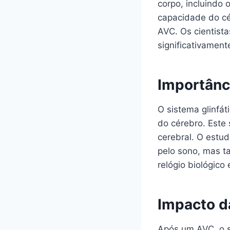
corpo, incluindo 
capacidade do cé
AVC. Os cientist
significativamen
Importânci
O sistema glinfát
do cérebro. Este 
cerebral. O estud
pelo sono, mas t
relógio biológico 
Impacto d
Após um AVC, o si