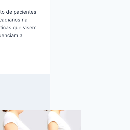
to de pacientes
rcadianos na
uticas que visem
luenciam a