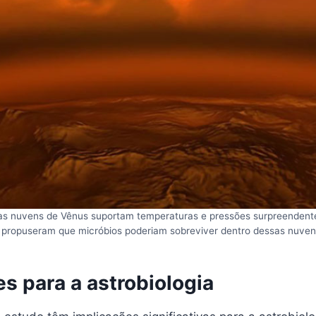
 nuvens de Vênus suportam temperaturas e pressões surpreendente
 propuseram que micróbios poderiam sobreviver dentro dessas nuvens
s para a astrobiologia