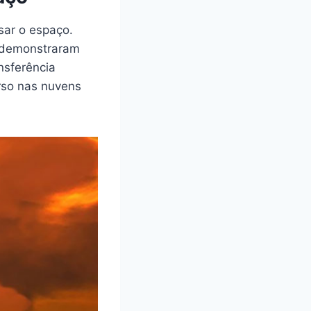
sar o espaço.
a demonstraram
nsferência
erso nas nuvens