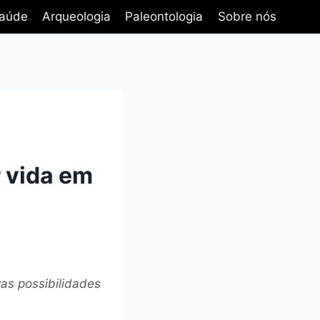
aúde
Arqueologia
Paleontologia
Sobre nós
 vida em
vas possibilidades