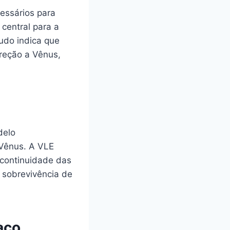
essários para
central para a
tudo indica que
ireção a Vênus,
delo
 Vênus. A VLE
 continuidade das
 sobrevivência de
aço