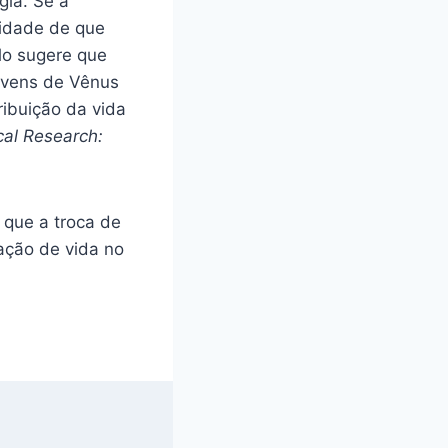
gia. Se a
lidade de que
lo sugere que
nuvens de Vênus
ribuição da vida
cal Research:
 que a troca de
ação de vida no