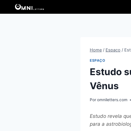
Pular
para
o
Conteúdo
Home
/
Espaço
/
Est
ESPAÇO
Estudo s
Vênus
Por
omniletters.com
Estudo revela que
para a astrobiolo