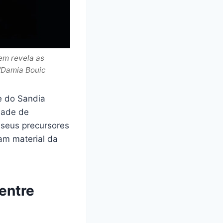
em revela as
/Damia Bouic
e do Sandia
dade de
 seus precursores
am material da
 entre