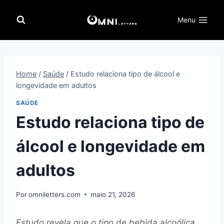
Pular
para
Menu
o
Conteúdo
Home
/
Saúde
/
Estudo relaciona tipo de álcool e
longevidade em adultos
SAÚDE
Estudo relaciona tipo de
álcool e longevidade em
adultos
Por
omniletters.com
maio 21, 2026
Estudo revela que o tipo de bebida alcoólica