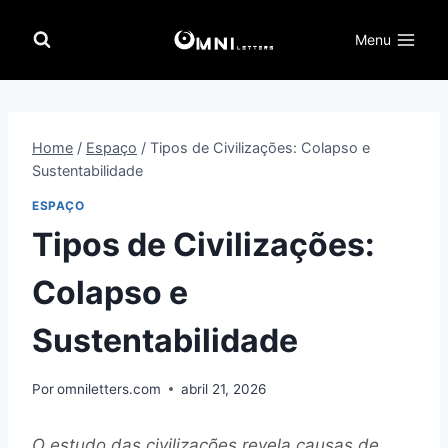
Pular
para
Menu
o
Conteúdo
Home
/
Espaço
/
Tipos de Civilizações: Colapso e
Sustentabilidade
ESPAÇO
Tipos de Civilizações:
Colapso e
Sustentabilidade
Por
omniletters.com
abril 21, 2026
O estudo das civilizações revela causas de