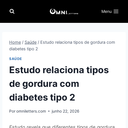
Pular
para
Menu
o
Conteúdo
Home
/
Saúde
/
Estudo relaciona tipos de gordura com
diabetes tipo 2
SAÚDE
Estudo relaciona tipos
de gordura com
diabetes tipo 2
Por
omniletters.com
junho 22, 2026
Estudo revela que diferentes tipos de gordura