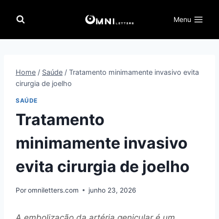
Pular
para
Menu
o
Conteúdo
Home
/
Saúde
/
Tratamento minimamente invasivo evita
cirurgia de joelho
SAÚDE
Tratamento
minimamente invasivo
evita cirurgia de joelho
Por
omniletters.com
junho 23, 2026
A embolização da artéria genicular é um