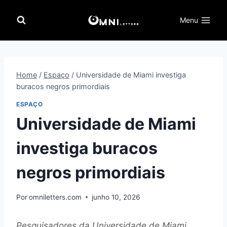
Pular
para
Menu
o
Conteúdo
Home
/
Espaço
/
Universidade de Miami investiga
buracos negros primordiais
ESPAÇO
Universidade de Miami
investiga buracos
negros primordiais
Por
omniletters.com
junho 10, 2026
Pesquisadores da Universidade de Miami