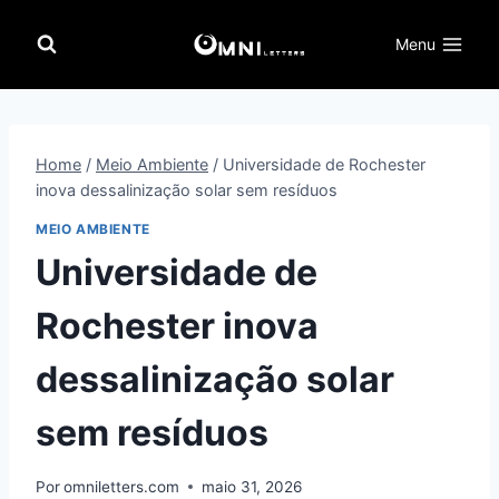
Pular
para
Menu
o
Conteúdo
Home
/
Meio Ambiente
/
Universidade de Rochester
inova dessalinização solar sem resíduos
MEIO AMBIENTE
Universidade de
Rochester inova
dessalinização solar
sem resíduos
Por
omniletters.com
maio 31, 2026