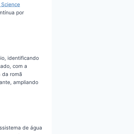
 Science
ntínua por
o, identificando
cado, com a
a da romã
vante, ampliando
ossistema de água