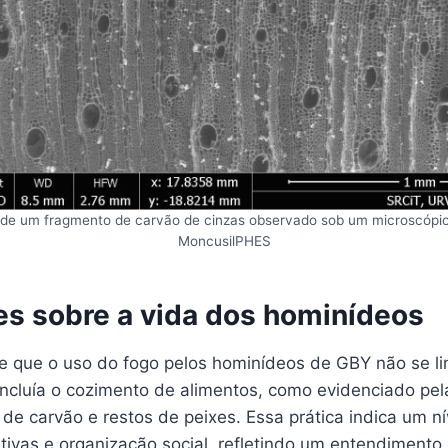
 de um fragmento de carvão de cinzas observado sob um microscópio
MoncusilPHES
es sobre a vida dos hominídeos
e que o uso do fogo pelos hominídeos de GBY não se li
 incluía o cozimento de alimentos, como evidenciado pe
de carvão e restos de peixes. Essa prática indica um n
itivas e organização social, refletindo um entendiment