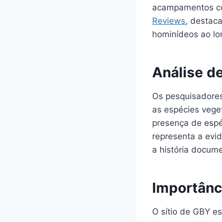
acampamentos con
Reviews
, destac
hominídeos ao lo
Análise d
Os pesquisadores
as espécies veget
presença de espé
representa a evid
a história docum
Importânc
O sítio de GBY e