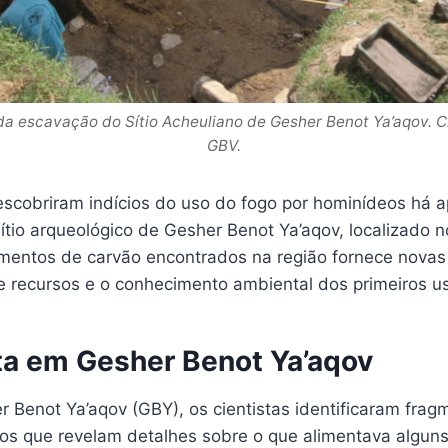
da escavação do Sítio Acheuliano de Gesher Benot Ya’aqov. C
GBV.
scobriram indícios do uso do fogo por hominídeos há
ítio arqueológico de Gesher Benot Ya’aqov, localizado no
gmentos de carvão encontrados na região fornece novas
e recursos e o conhecimento ambiental dos primeiros us
a em Gesher Benot Ya’aqov
r Benot Ya’aqov (GBY), os cientistas identificaram frag
os que revelam detalhes sobre o que alimentava alguns