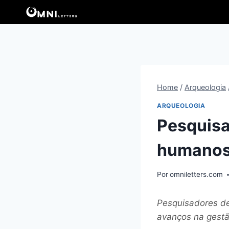
Pular
para
o
Conteúdo
Home
/
Arqueologia
ARQUEOLOGIA
Pesquisa
humanos 
Por
omniletters.com
Pesquisadores d
avanços na gestã