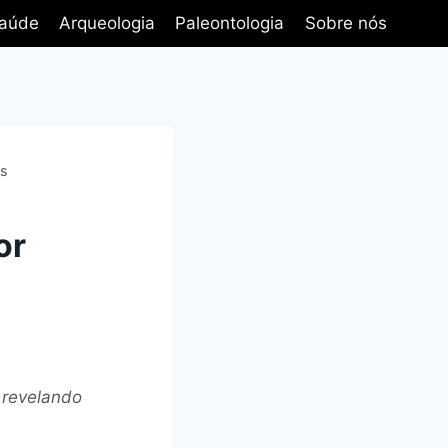
aúde
Arqueologia
Paleontologia
Sobre nós
os
or
 revelando