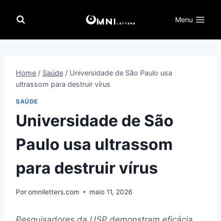
Pular
para
Menu
o
Conteúdo
Home
/
Saúde
/
Universidade de São Paulo usa
ultrassom para destruir vírus
SAÚDE
Universidade de São
Paulo usa ultrassom
para destruir vírus
Por
omniletters.com
maio 11, 2026
Pesquisadores da USP demonstram eficácia