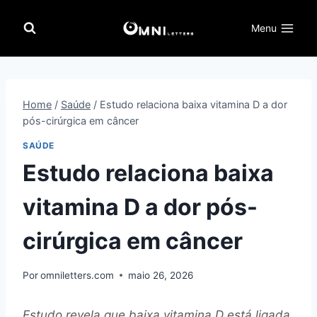
Pular
para
Menu
o
Conteúdo
Home
/
Saúde
/
Estudo relaciona baixa vitamina D a dor
pós-cirúrgica em câncer
SAÚDE
Estudo relaciona baixa
vitamina D a dor pós-
cirúrgica em câncer
Por
omniletters.com
maio 26, 2026
Estudo revela que baixa vitamina D está ligada