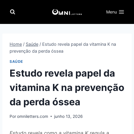
Pular
para
Menu
o
Conteúdo
Home
/
Saúde
/
Estudo revela papel da vitamina K na
prevenção da perda óssea
SAÚDE
Estudo revela papel da
vitamina K na prevenção
da perda óssea
Por
omniletters.com
junho 13, 2026
Estudo revela como a vitamina K regula a